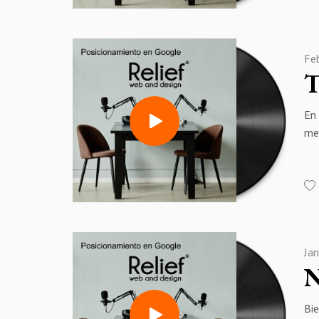
En 
de
opt
Fe
par
T
Así
má
En 
Par
med
me
Mér
ca
Ja
N
Bie