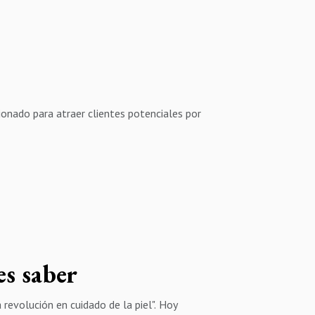
piración y una nueva perspectiva sobre la creación
emprendedor. Ya sea que estés buscando
cnología en constante evolución, ¡estamos aquí
ersación enriquecedora y llena de insights. Sin
ES!
onado para atraer clientes potenciales por
EO de Global Realty donde nos presenta las
n mayor prestigio en México, estamos hablando de
Mérida, así que no se pueden perder los próximos
es saber
revolución en cuidado de la piel". Hoy