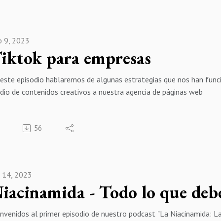
este episodio, nuestro objetivo es brindarte consejos prácticos, ins
 hábitos y el enfrentamiento de los pretextos en tu camino como 
imizar tu productividad, fortalecer tu mentalidad o abrazar la te
b 9, 2023
a guiarte!
iktok para empresas
 que, ajusta tus auriculares y prepárate para sumergirte en una conv
s preámbulos, ¡comencemos con este episodio de EMPRENDEDOR
este episodio hablaremos de algunas estrategias que nos han funci
a finalizar éste ciclo de Podcast hablaremos con el empresario C
io de contenidos creativos a nuestra agencia de páginas web
jores prácticas para generar compra venta en una de las zonas co
ida y como ha sido su trayectroia al posicionar Casas en venta en 
pítulos de nuestro Podcast EMPRENDEDORES!
56
n 14, 2023
iacinamida - Todo lo que deb
nvenidos al primer episodio de nuestro podcast "La Niacinamida: La 