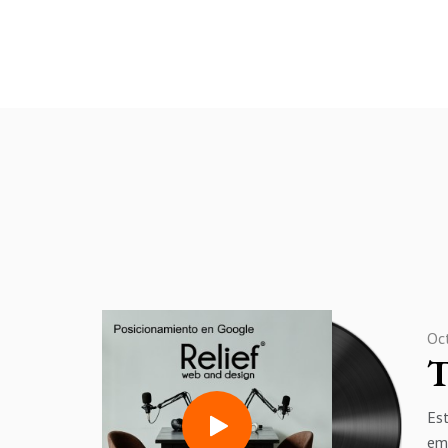
Oc
T
Es
em