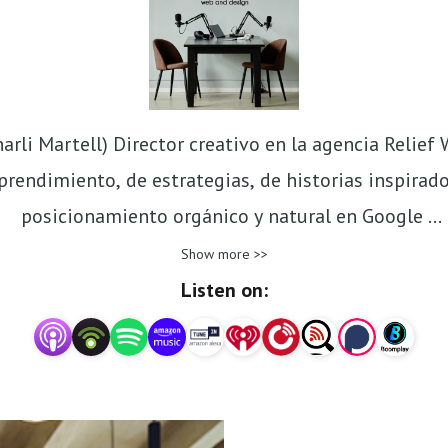
rli Martell) Director creativo en la agencia Relief 
endimiento, de estrategias, de historias inspirador
posicionamiento orgánico y natural en Google 

https://paginaswebenguadalajara.com.mx/
Show more >>
Listen on: