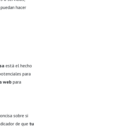
s puedan hacer
esa
está el hecho
potenciales para
na web
para
oncisa sobre si
ndicador de que
tu