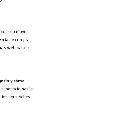
 tener un mayor
encia de compra,
nas web
para tu
gocio y cómo
 tu negocio hasta
aliosa que debes