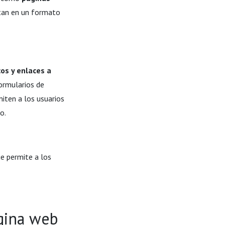
tan en un formato
cos y enlaces a
ormularios de
iten a los usuarios
o.
ue permite a los
ágina web