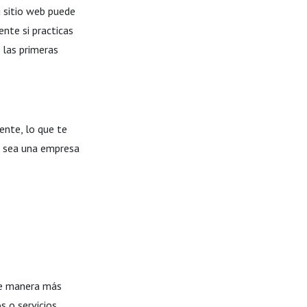
u sitio web puede
nte si practicas
 las primeras
ente, lo que te
a sea una empresa
e manera más
 o servicios,