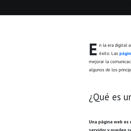
E
n la era digital
éxito. Las
pági
mejorar la comunicaci
algunos de los princi
¿Qué es u
Una página web es 
servidor y pueden s