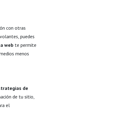
ión con otras
o volantes, puedes
na web
te permite
e medios menos
strategias de
ación de tu sitio,
ra el