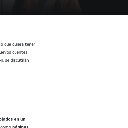
io que quiera tener
uevos clientes,
n, se discutirán
ojados en un
s como
páginas