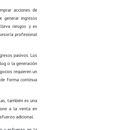
omprar acciones de
e generar ingresos
leva riesgos y es
asesoría profesional
gresos pasivos. Los
log
o la generación
gocios requieren un
s de forma continua
llas, también es una
pone a la venta en
sfuerzo adicional.
po y esfuerzo en la