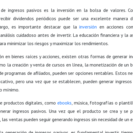
de ingresos pasivos es la inversión en la bolsa de valores. C
recibir dividendos periódicos puede ser una excelente manera d
bargo, es importante destacar que la
inversión
en acciones conl
 análisis cuidadoso antes de invertir. La educación financiera y la 
ra minimizar los riesgos y maximizar los rendimientos.
n en bienes raíces y acciones, existen otras formas de generar in
mo la creación y venta de cursos en línea, la monetización de un
b
de programas de afiliados, pueden ser opciones rentables. Estos ne
ificativo, pero una vez que se establecen, pueden generar ingreso
o mínimo.
de productos digitales, como
ebooks
, música, fotografías o planti
nerar ingresos pasivos. Una vez que el producto se crea y se 
 las ventas pueden seguir generando ingresos sin necesidad de un e
 la generación de
ingresos pasivos
, es fundamental invertir tiem