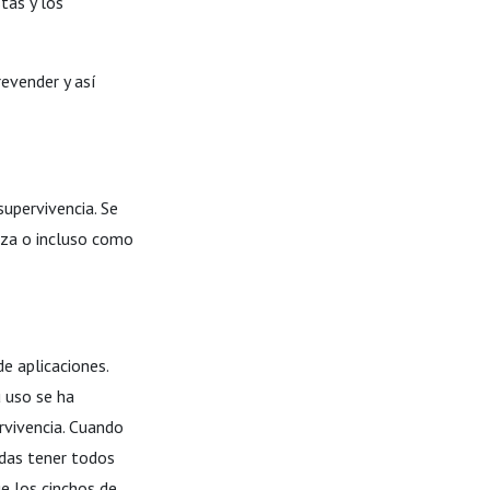
stas y los
evender y así
supervivencia. Se
caza o incluso como
e aplicaciones.
u uso se ha
ervivencia. Cuando
das tener todos
ue los cinchos de