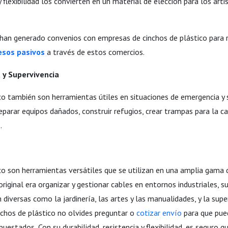
 flexibilidad los convierten en un material de elección para los arti
han generado convenios con empresas de cinchos de plástico para r
esos pasivos
a través de estos comercios.
 y Supervivencia
co también son herramientas útiles en situaciones de emergencia y 
reparar equipos dañados, construir refugios, crear trampas para la 
.
co son herramientas versátiles que se utilizan en una amplia gama d
riginal era organizar y gestionar cables en entornos industriales, s
 diversas como la jardinería, las artes y las manualidades, y la sup
nchos de plástico no olvides preguntar o
cotizar envío
para que pue
uestados, Con su durabilidad, resistencia y flexibilidad, es seguro q