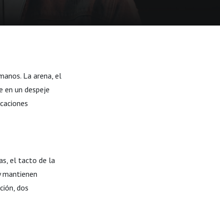
manos. La arena, el
e en un despeje
icaciones
as, el tacto de la
 y mantienen
ción, dos