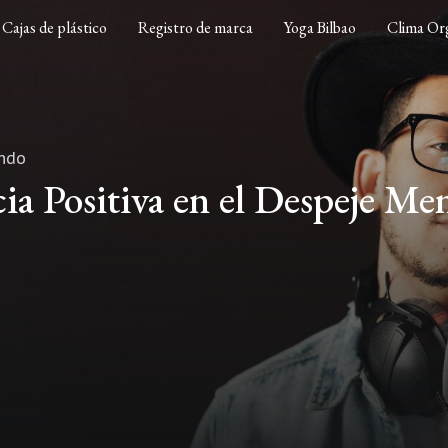
Cajas de plástico
Registro de marca
Yoga Bilbao
Clima Org
endo
cia Positiva en el Despeje Me