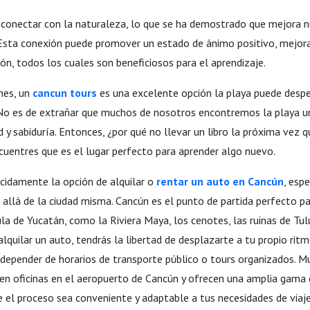
 conectar con la naturaleza, lo que se ha demostrado que mejora n
Esta conexión puede promover un estado de ánimo positivo, mejora
n, todos los cuales son beneficiosos para el aprendizaje.
nes, un
cancun tours
es una excelente opción la playa puede despe
 No es de extrañar que muchos de nosotros encontremos la playa u
ad y sabiduría. Entonces, ¿por qué no llevar un libro la próxima vez q
cuentres que es el lugar perfecto para aprender algo nuevo.
idamente la opción de alquilar o
rentar un auto en Cancún
, esp
allá de la ciudad misma. Cancún es el punto de partida perfecto pa
la de Yucatán, como la Riviera Maya, los cenotes, las ruinas de Tul
alquilar un auto, tendrás la libertad de desplazarte a tu propio ritm
de depender de horarios de transporte público o tours organizados.
nen oficinas en el aeropuerto de Cancún y ofrecen una amplia gama
ue el proceso sea conveniente y adaptable a tus necesidades de viaje