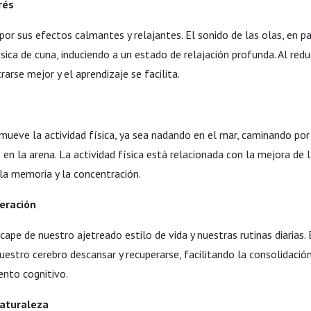
rés
por sus efectos calmantes y relajantes. El sonido de las olas, en par
ca de cuna, induciendo a un estado de relajación profunda. Al reduci
rse mejor y el aprendizaje se facilita.
ueve la actividad física, ya sea nadando en el mar, caminando por l
n la arena. La actividad física está relacionada con la mejora de 
 la memoria y la concentración.
eración
cape de nuestro ajetreado estilo de vida y nuestras rutinas diarias.
estro cerebro descansar y recuperarse, facilitando la consolidació
ento cognitivo.
Naturaleza